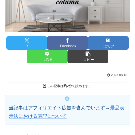
X
Facebook
はてブ
LINE
コピー
2023.08.16
この記事は
約2分
で読めます。
当記事はアフィリエイト広告を含んでいます→
景品表
示法における表記について