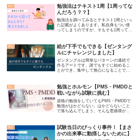
勉強法はテキスト1周【1周ってな
雑記
んだろう？？】
勉強法を調べてみるとテキスト1周といっ
た記載がよくあります。私自身もつい使
ってしまうのですが、そもそも1周ってど
れくらい読むことを指しているのでしょ
うか。この記事では「1周」について考え
てみました。気になっていた方、是非ご
絵が下手でもできる【ゼンタング
雑記
覧ください。
ルにチャレンジしました】
ゼンタングルは簡単なパターンの連続で
作るアートです。誰でもすぐに始めるこ
とができ、集中して無心になることで瞑
想のような状態にもなれます。リラック
ス効果も期待でき、絵が苦手という方で
も簡単に楽しめます。この記事では絵が
勉強とホルモン【PMS・PMDDと
雑記
下手すぎる筆者がゼンタングルにチャレ
戦いながら試験に挑む】
ンジした体験とすぐに始める方法を解説
します。興味がある方は是非ご覧くださ
資格の勉強をしていてもPMS・PMDDで
い。
勉強がはかどらない。はかどらないこと
で落ち込んでしまう。そんな悪循環が起
きていませんか？筆者自身もその一人で
す。この記事ではどうやって資格の勉強
を継続していくか。実際に行っている方
試験当日のびっくり事件！【まさ
雑記
法をご紹介します。悩んでいる方、大丈
かの出来事に動揺しないために】
夫。あなただけではありません。一緒に