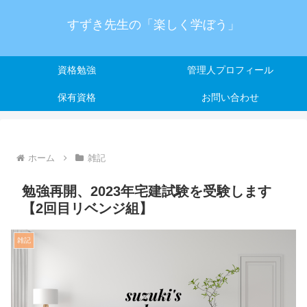
すずき先生の「楽しく学ぼう」
資格勉強
管理人プロフィール
保有資格
お問い合わせ
ホーム
雑記
勉強再開、2023年宅建試験を受験します
【2回目リベンジ組】
雑記