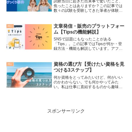
乗り切りましょう。
試験当日に起きた出来事で驚いたこと、
焦ったことはありますか？この記事では
数々の試験を受験してきた筆者が体験し
た、これまでで最も焦った出来事をご紹
介します。資格試験に興味がある方は是
非ご覧ください。
文章発信・販売のプラットフォー
雑記
ム【Tipsの機能解説】
SNSで話題にもなったことがある
「Tips」。この記事ではTipsが何か・登
録方法・機能も解説しています。アフリ
エイトに興味がある方も始め方を解説し
ていますので、是非ご覧ください。
資格の選び方【受けたい資格を見
雑記
つける3ステップ】
何か資格をとってみたいけど、何がいい
のかわからない。でも何かやってみた
い。私は仕事に直結するものから趣味ま
で様々な資格にチャレンジしています。
何かやってみたいという人は是非ご覧く
ださい。この記事で見つけるきっかけを
つかめますよ。
スポンサーリンク