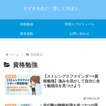
すずき先生の「楽しく学ぼう」
資格勉強
管理人プロフィール
保有資格
お問い合わせ
ホーム
資格勉強
資格勉強
【ストレングスファインダー×資
資格勉強
格勉強】強みを活かして自分に合
う勉強法を見つけよう
2026.01.26
非IT職が情報処理を学ぶ3つの理
資格勉強