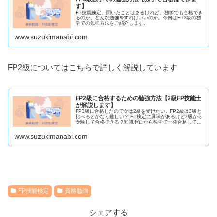
す】
FP技能検定、聞いたことはあるけれど、独学でも合格でき
るのか。どんな勉強をすればいいのか。今回はFP3級の独
学での勉強方法をご紹介します。
www.suzukimanabi.com
FP2級についてはこちらで詳しく解説しています
FP2級に合格するための勉強方法【2級FP技能士
が解説します】
FP3級に合格したので次は2級を受けたい。FP2級は3級と
比べるとかなり難しい？ FP検定に興味があるけど2級から
受験して合格できる？知識ゼロから独学で一発合格してい
る筆者が勉強方法について解説します。興味のある方は是
非ご覧ください。
www.suzukimanabi.com
FP技能検定
資格勉強
シェアする