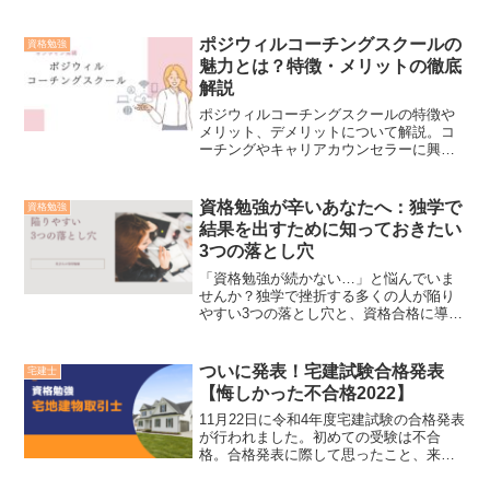
リです。今回はおすすめアプリをご紹介
します。
ポジウィルコーチングスクールの
資格勉強
魅力とは？特徴・メリットの徹底
解説
ポジウィルコーチングスクールの特徴や
メリット、デメリットについて解説。コ
ーチングやキャリアカウンセラーに興味
がある方、自分自身のキャリアに悩んで
いる方は是非ご覧ください。
資格勉強が辛いあなたへ：独学で
資格勉強
結果を出すために知っておきたい
3つの落とし穴
「資格勉強が続かない…」と悩んでいま
せんか？独学で挫折する多くの人が陥り
やすい3つの落とし穴と、資格合格に導く
成功のコツを丁寧に解説します。忙しい
社会人向けの具体的な学習法、成果を出
す秘訣、そしてモチベーションを保つマ
ついに発表！宅建試験合格発表
宅建士
インドセットを詳しく紹介します。挫折
【悔しかった不合格2022】
したことがあるというあなた、是非この
記事で合格まで一緒に頑張っていきまし
11月22日に令和4年度宅建試験の合格発表
ょう！
が行われました。初めての受験は不合
格。合格発表に際して思ったこと、来年
度受験の有無についてもお話していま
す。これから受験を考えている方は是非