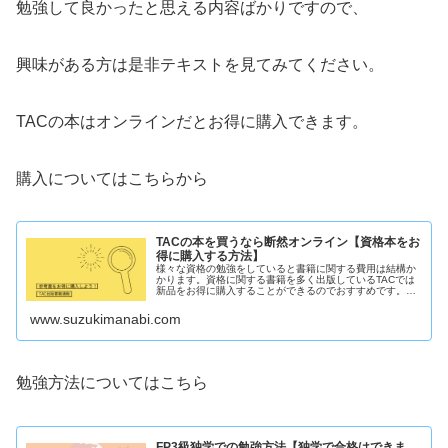
勉強して良かったと思える内容ばかりですので、
興味がある方は是非テキストを見てみてください。
TACの本はオンラインだとお得に購入できます。
購入についてはこちらから
TACの本を買うなら断然オンライン【資格本をお
得に購入する方法】
様々な資格の勉強をしていると書籍に関する費用は結構か
かります。資格に関する書籍を多く出版しているTACでは
新品をお得に購入することができるのでおすすめです。ち
ょっとでもお得に購入したいという方は是非ご覧くださ
い。
www.suzukimanabi.com
勉強方法についてはこちら
FP3級独学での勉強方法【独学で合格はできま