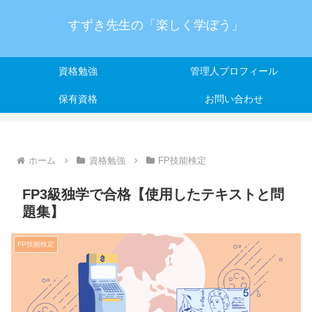
すずき先生の「楽しく学ぼう」
資格勉強
管理人プロフィール
保有資格
お問い合わせ
ホーム
資格勉強
FP技能検定
FP3級独学で合格【使用したテキストと問
題集】
FP技能検定