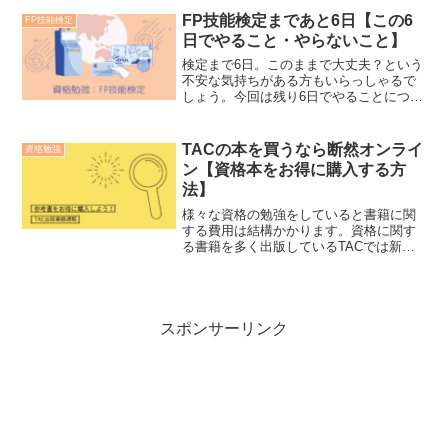
参考にしてみてください。
FP技能検定まであと6日【この6
FP技能検定
日でやること・やらないこと】
検定まで6日。このままで大丈夫？という
不安な気持ちがある方もいらっしゃるで
しょう。今回は残り6日でやることについ
て解説します。
TACの本を買うなら断然オンライ
資格勉強
ン【資格本をお得に購入する方
法】
様々な資格の勉強をしていると書籍に関
する費用は結構かかります。資格に関す
る書籍を多く出版しているTACでは新品
をお得に購入することができるのでおす
すめです。ちょっとでもお得に購入した
いという方は是非ご覧ください。
スポンサーリンク