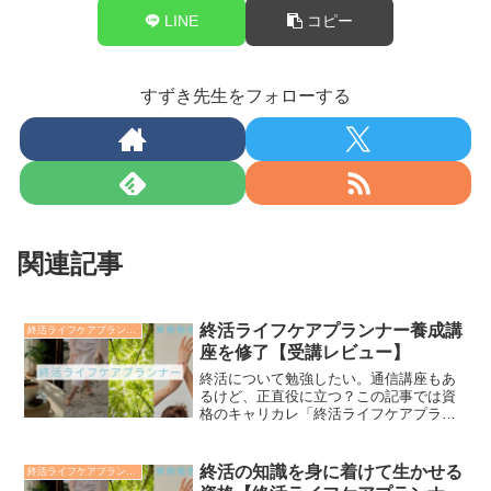
LINE
コピー
すずき先生をフォローする
関連記事
終活ライフケアプランナー養成講
終活ライフケアプランナー
座を修了【受講レビュー】
終活について勉強したい。通信講座もあ
るけど、正直役に立つ？この記事では資
格のキャリカレ「終活ライフケアプラン
ナー養成講座」を受講した筆者が実際の
教材やカリキュラムをレビューします。
講座で迷っていた方も是非ご覧くださ
終活の知識を身に着けて生かせる
終活ライフケアプランナー
い。