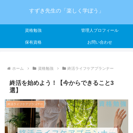
すずき先生の「楽しく学ぼう」
資格勉強
管理人プロフィール
保有資格
お問い合わせ
ホーム
資格勉強
終活ライフケアプランナー
終活を始めよう！【今からできること3
選】
終活ライフケアプランナー