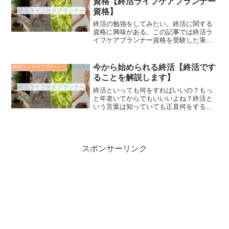
資格【終活ライフケアプランナー
資格】
終活の勉強をしてみたい。終活に関する
資格に興味がある。この記事では終活ラ
イフケアプランナー資格を受験した筆者
が、試験の内容から資格のメリット、活
かし方まで解説します。終活が気になっ
ているという方は是非ご覧ください。
今から始められる終活【終活です
終活ライフケアプランナー
ることを解説します】
終活といっても何をすればいいの？もっ
と年老いてからでもいいいよね？終活と
いう言葉は知っていても正直何をするの
か知らないという方は多いと思います。
この記事を読めば今すぐ終活を始めるこ
とができます。興味のある方は是非ご覧
ください。
スポンサーリンク