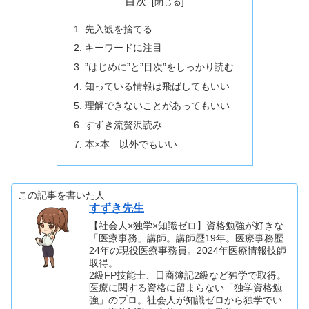
目次
先入観を捨てる
キーワードに注目
”はじめに”と”目次”をしっかり読む
知っている情報は飛ばしてもいい
理解できないことがあってもいい
すずき流贅沢読み
本×本 以外でもいい
この記事を書いた人
すずき先生
【社会人×独学×知識ゼロ】資格勉強が好きな
「医療事務」講師。講師歴19年。医療事務歴
24年の現役医療事務員。2024年医療情報技師
取得。
2級FP技能士、日商簿記2級など独学で取得。
医療に関する資格に留まらない「独学資格勉
強」のプロ。社会人が知識ゼロから独学でい