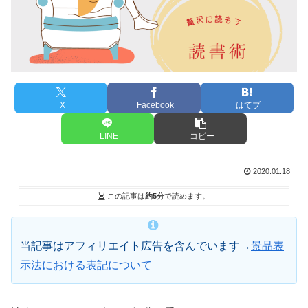
X
Facebook
はてブ
LINE
コピー
2020.01.18
この記事は
約5分
で読めます。
当記事はアフィリエイト広告を含んでいます→
景品表
示法における表記について