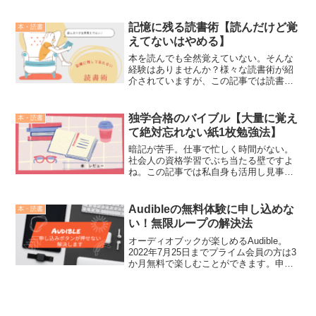
おすすめプレゼントをご紹介ます。この
記事で是非素敵なプレゼントを見つけて
みてください。
記憶に残る読書術【読んだけど覚
本・読書
えてないはやめる】
本を読んでも全然覚えていない。そんな
経験はありませんか？様々な読書術が紹
介されていますが、この記事では読書術
の動画紹介と、更に記憶に定着される方
法を紹介します。これを読むとすぐに読
書したくなりますよ。
独学合格のバイブル【大量に覚え
本・読書
て絶対忘れない紙1枚勉強法】
暗記が苦手。仕事で忙しく時間がない。
社会人の資格学習でぶち当たる壁ですよ
ね。この記事では私自身も活用し見事合
格を手にすることができた「紙1枚勉強
法」についてご紹介します。暗記ができ
ない！と悩む方は特にご覧ください。
Audibleの無料体験に申し込めな
本・読書
い！無限ループの解決法
オーディオブックが楽しめるAudible。
2022年7月25日までプライム会員の方は3
か月無料で楽しむことができます。申し
込みを押してもなぜかトップ画面に戻っ
てしまう現象は起きていませんか？この
記事では解決法をご紹介します。