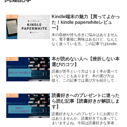
Kindle端末の魅力【買ってよかっ
本・読書
た！kindle paperwhiteレビュ
ー】
本の収納や持ち歩きに悩みはありません
か。電子書籍に興味はあるけど、なんと
なく迷っている方。この記事ではkindle端
末を購入してQOLが爆上がりした筆者が
kindle端末の魅力を解説します。
本が読めない人へ【挫折しない本
本・読書
選びのコツ】
読書が苦手という方はうまく本が選べて
いないこともあります。本の選び方は
様々。この記事では選び方を紹介してい
ます。新しいジャンルにチャレンジした
い上級者の方も是非ご覧ください。
読書好きへのプレゼントに迷った
本・読書
ら読む記事【読書好きが解説しま
す】
読書好きな人へのプレゼントにお困りで
はありませんか。読書好きでも迷ってし
まいますよね。今回は読書好きな筆者が