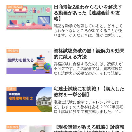
す。受験を考えている方はもちろん、社
会人として知っておいた方がいい法律に
日商簿記2級わからないを解決す
日商簿記2級
興味がある方も是非ご覧ください。
る動画があった【連結会計を攻
略】
簿記を独学で勉強していると、どうして
もわからないところが出てくることがあ
ります。そんなときは、誰かに解説して
欲しいと思いませんか？実は、無料でこ
の悩みを解決してくれる動画がありま
す。こちらの記事ではその動画とおすす
資格試験突破の鍵！読解力を効果
資格勉強
め教材をご紹介します。
的に鍛える方法
資格試験に合格するためには、読解力が
不可欠です。この記事では、資格試験に
なぜ読解力が必要なのか。そして読解力
を効果的に鍛える方法を実践的に紹介。
合格を目指すあなたに役立つ読解力向上
法を解説します。点数が伸び悩んでい
宅建士試験に初挑戦！【購入した
宅建士
る、なかなか合格できないと悩んでいる
教材を一挙公開】
方は是非ご覧ください。
宅建士試験に独学でチャレンジするけ
ど、おすすめの教材はある？2022年度宅
建士試験に独学で初挑戦しました。半年
ほど勉強し挑むも残念な結果となりまし
た。この記事では筆者が実際に使用した
教材をご紹介します。これから受験を考
【現役講師が教える戦略】診療報
医療事務
えている方は是非ご覧ください。