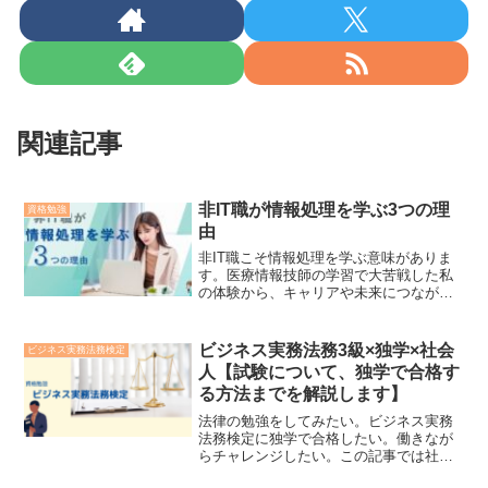
関連記事
非IT職が情報処理を学ぶ3つの理
資格勉強
由
非IT職こそ情報処理を学ぶ意味がありま
す。医療情報技師の学習で大苦戦した私
の体験から、キャリアや未来につながる3
つの理由と最初の一歩をお伝えします。
ビジネス実務法務3級×独学×社会
ビジネス実務法務検定
人【試験について、独学で合格す
る方法までを解説します】
法律の勉強をしてみたい。ビジネス実務
法務検定に独学で合格したい。働きなが
らチャレンジしたい。この記事では社会
人が独学で合格する方法を紹介していま