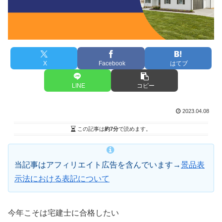
X
Facebook
はてブ
LINE
コピー
2023.04.08
この記事は
約7分
で読めます。
当記事はアフィリエイト広告を含んでいます→
景品表
示法における表記について
今年こそは宅建士に合格したい