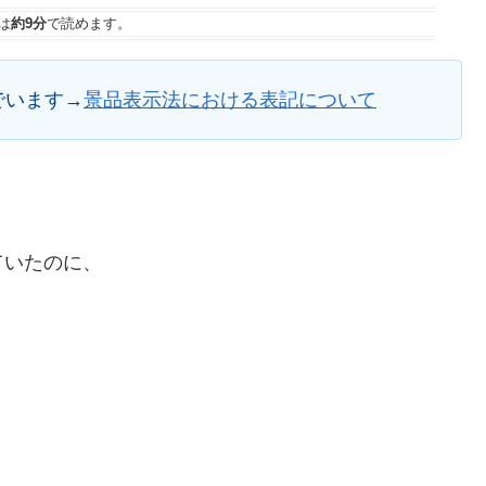
は
約9分
で読めます。
でいます→
景品表示法における表記について
ていたのに、