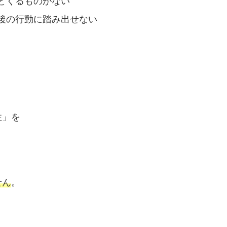
とくるものがない
後の行動に踏み出せない
性」を
せん
。