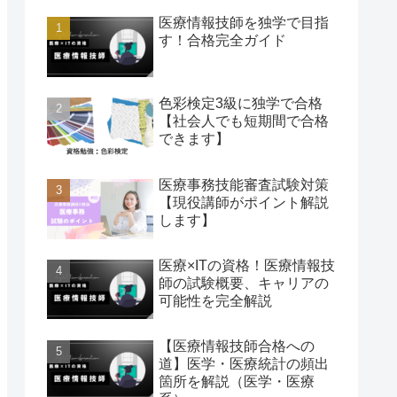
医療情報技師を独学で目指
す！合格完全ガイド
色彩検定3級に独学で合格
【社会人でも短期間で合格
できます】
医療事務技能審査試験対策
【現役講師がポイント解説
します】
医療×ITの資格！医療情報技
師の試験概要、キャリアの
可能性を完全解説
【医療情報技師合格への
道】医学・医療統計の頻出
箇所を解説（医学・医療