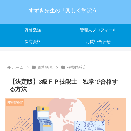
すずき先生の「楽しく学ぼう」
資格勉強
管理人プロフィール
保有資格
お問い合わせ
ホーム
資格勉強
FP技能検定
【決定版】3級ＦＰ技能士 独学で合格す
る方法
FP技能検定