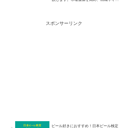
リアアップに繋がるスキルアップ法か
ら、現代に学び直しが必要な理由を解
説。この記事を読めば今の自分に必要な
スキルの発見、そして学びの第一歩を踏
み出せます。
スポンサーリンク
ビール好きにおすすめ！日本ビール検定