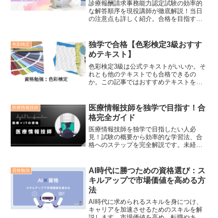
診療報酬請求事務能力認定試験の効率的
な解答順序を現役講師が徹底解説！当日
の注意点も詳しく紹介。合格を目指す方
は是非ご覧ください。
独学で合格【色彩検定3級おすす
色彩検定
めテキスト】
色彩検定3級は公式テキストがいいか。そ
れとも他のテキストでも合格できるの
か。この記事ではおすすめテキストをご
紹介します。
医療情報技師を独学で目指す！合
医療情報技師
格完全ガイド
医療情報技師を独学で目指したい人必
見！試験の概要から効率的な学習法、合
格へのステップを完全解説です。未経験
者でも安心の具体的なアドバイスで是非
一発合格をしましょう♪
AI時代に勝つための資格選び：ス
資格勉強
キルアップで市場価値を高める方
法
AI時代に求められるスキルを身につけ、
キャリアを加速させるためのスキルを解
説します。市場価値を高め、転職やキャ