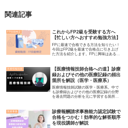
関連記事
これからFP2級を受験する方へ
FP技能検定
【忙しい方へおすすめ勉強方法】
FPに最速で合格できる方法を知りたい！
今回はFP2級を最速で合格点に引き上げ
た方法を紹介します。FPに興味はあると
いう方も是非ご覧ください。これを見る
とやってみようと思いますよ。
【医療情報技師合格への道】診療
医療情報技師
録およびその他の医療記録の頻出
箇所を解説（医学・医療系）
医療情報技師試験の医学・医療系。中で
も診療録およびその他の医療記録の分野
を過去問題の分析を元に学習する箇所を
解説しています。これから受験される方
は是非ご覧ください。
診療報酬請求事務能力認定試験で
医療事務
合格をつかむ！効率的な解答順序
を現役講師が解説