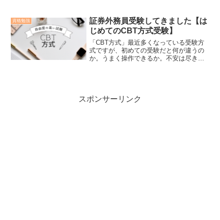
方法や教材選びで失敗すると不合格
も！？この記事では筆者が実際に行った
経験から失敗した点を紹介します。証券
証券外務員受験してきました【は
資格勉強
外務員の受験を考えている、受験をする
じめてのCBT方式受験】
という方は是非ご覧ください。
「CBT方式」最近多くなっている受験方
式ですが、初めての受験だと何が違うの
か。うまく操作できるか。不安は尽きま
せんよね。この記事ではCBT方式を受験
した際の様子をご紹介します。不安があ
る方、受験を迷っている方は是非ご覧く
ださい。
スポンサーリンク