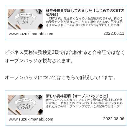
証券外務員受験してきました【はじめてのCBT方
式受験】
「CBT方式」最近多くなっている受験方式ですが、初めて
の受験だと何が違うのか。うまく操作できるか。不安は尽
きませんよね。この記事ではCBT方式を受験した際の様子
をご紹介します。不安がある方、受験を迷っている方は是
非ご覧ください。
2022.06.11
www.suzukimanabi.com
ビジネス実務法務検定3級では合格すると合格証ではなく
オープンバッジが授与されます。
オープンバッジについてはこちらで解説しています。
新しい資格証明【オープンバッジとは】
オープンバッジを知っていますか？資格に合格すれば合格
証が届く。合格した際に送られてくる合格証がデジタル化
されたものがオープンバッジです。この記事ではオープン
バッジについて解説しています。デジタルでの証明が気に
なる方は是非ご覧ください。
2022.08.06
www.suzukimanabi.com