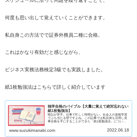
スケジュールに沿って問題を繰り返すことで、
何度も思い出して覚えていくことができます。
私自身この方法でで証券外務員二種に合格。
これはかなり有効だと感じながら、
ビジネス実務法務検定3級でも実践しました。
紙1枚勉強法はこちらで詳しく紹介しています
独学合格のバイブル【大量に覚えて絶対忘れない
紙1枚勉強法】
暗記が苦手。仕事で忙しく時間がない。社会人の資格学習
でぶち当たる壁ですよね。この記事では私自身も活用し見
事合格を手にすることができた「紙1枚勉強法」について
ご紹介します。暗記ができない！と悩む方は特にご覧くだ
さい。
2022.06.18
www.suzukimanabi.com