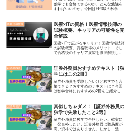
独学でも合格できるのか。どんな勉強を
すればいいのか。今回はFP3級の独学で
の勉強方法をご紹介します。
医療×ITの資格！医療情報技師の
医療情報技師
試験概要、キャリアの可能性を完
全解説
医療×ITで広がるキャリア！医療情報技師
の試験概要、資格取得のメリット、そし
て合格後のキャリア展望を徹底解説しま
す。どんな資格か知りたい。独学でも合
格できるか知りたい方は是非ご覧くださ
い。
証券外務員おすすめテキスト【独
証券外務員
学にはこの2冊】
証券外務員を受験したいけど独学でも合
格できる？おすすめのテキストは？今回
は独学合格におすすめの2冊をご紹介しま
す。この2冊で独学合格は可能です。受験
を考えている方は是非ご覧ください。
真似しちゃダメ！【証券外務員の
証券外務員
独学で失敗したこと3選】
証券外務員に独学で合格したい。確実に
一発合格したい。証券外務員は難易度が
高い資格ではありません。しかし、勉強